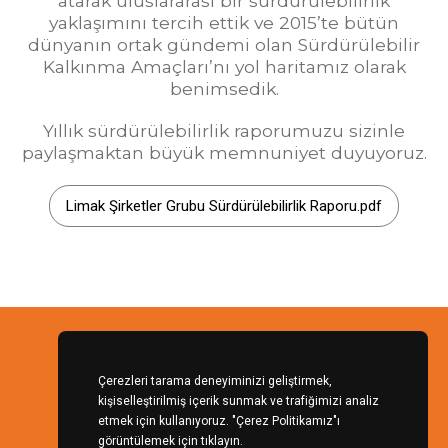
atarak uluslararası bir sürdürülebilirlik
yaklaşımını tercih ettik ve 2015’te bütün
dünyanın ortak gündemi olan Sürdürülebilir
Kalkınma Amaçları’nı yol haritamız olarak
benimsedik.
Yıllık sürdürülebilirlik raporumuzu sizinle
paylaşmaktan büyük memnuniyet duyuyoruz.
Limak Şirketler Grubu Sürdürülebilirlik Raporu.pdf
Çerezleri tarama deneyiminizi geliştirmek,
kişiselleştirilmiş içerik sunmak ve trafiğimizi analiz
Copyright ©
LİMKON GIDA
Tüm Hakları Saklıdır.
etmek için kullanıyoruz.
"Çerez Politikamız"ı
görüntülemek için tıklayın.