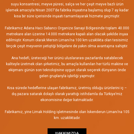
suyu konsantresi, meyve püresi, salça ve her çeşit meyve bazlı ürün
işlemek amacıyla Nisan 2007’de fabrika inşaatına başlamış olup 7 ay kadar
kısa bir süre içerisinde inşaatı tamamlayarak hizmete geçmiştir.
Fabrikamız Adana Hacı Sabancı Organize Sanayi Bölgesinde toplam 40.000
metrekare alan üzerine 14.000 metrekare kapalı alan olacak şekilde inşaa
edilmiştir. Konum olarak Mersin Limanı’na 100 km uzaklıkta olan tesisimiz
birçok çeşit meyvenin yetiştiği bölgelere de yakın olma avantajına sahiptir.
Ana hedefi, üreteceği her ürünü uluslararası pazarlarda satabilecek
kaliteyle üretmek olan şirketimiz, bu amaçla kullanılan her türlü makine ve
ekipmanı günün son teknolojisine uygun olarak seçerek dünyanın önde
gelen gruplarıyla işbirliği yapmıştır.
Kısa sürede hedeflerine ulaşan fabrikamız, üretmiş olduğu ürünlerini iç –
dış pazara satarak dolaylı olarak yarattığı istihdamla da Türkiye’miz
ekonomisine değer katmaktadır.
Fabrikamız, yine Limak Holding işletmesinde olan İskenderun Limanı’na 105
km. uzaklıktadır.
HAKKIMIZDA