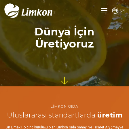
Ana
EN
menüyü
aç
Dünya İçin
veya
kapat
Üretiyoruz
LİMKON GIDA
Uluslararası standartlarda
üretim
Bir Limak Holding kuruluşu olan Limkon Gıda Sanayi ve Ticaret A.Ş.; meyve