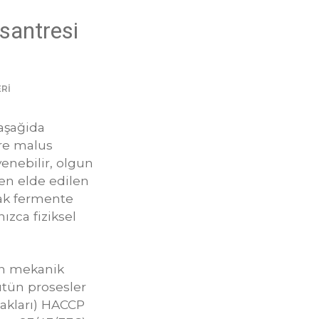
santresi
Rİ
aşağida
re malus
yenebilir, olgun
en elde edilen
ak fermente
ızca fiziksel
en mekanik
Bütün prosesler
akları) HACCP