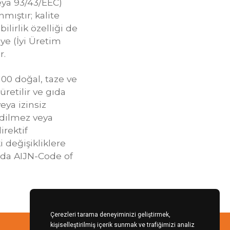
veya 93/43/EEC)
ıştır; kalite
ilirlik özelliği de
ye (İyi Üretim
r.
100 doğal, taze ve
retilir ve gıda
eya izinsiz
edilmez veya
irektif
i değişikliklere
da AIJN-Code of
Çerezleri tarama deneyiminizi geliştirmek,
kişiselleştirilmiş içerik sunmak ve trafiğimizi analiz