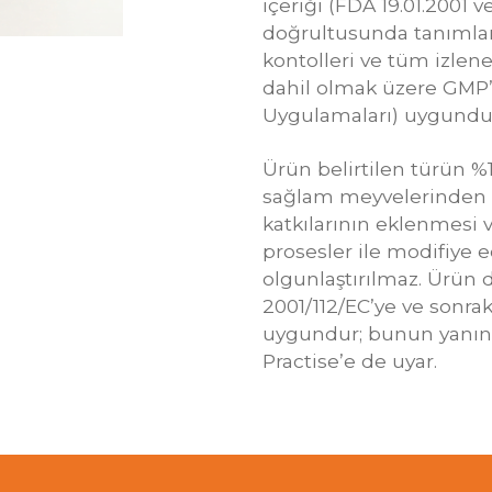
içeriği (FDA 19.01.2001 
doğrultusunda tanımlanm
kontolleri ve tüm izleneb
dahil olmak üzere GMP’
Uygulamaları) uygundu
Ürün belirtilen türün %
sağlam meyvelerinden ü
katkılarının eklenmesi v
prosesler ile modifiye 
olgunlaştırılmaz. Ürün d
2001/112/EC’ye ve sonrak
uygundur; bunun yanın
Practise’e de uyar.