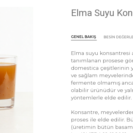
Elma Suyu Kon
GENEL BAKIŞ
BESİN DEĞERLE
Elma suyu konsantresi 
tanımlanan prosese gö
domestica çeşitlerinin 
ve sağlam meyvelerind
fermente olmamış anc
olabilir ürünüdür ve yaln
yöntemlerle elde edilir.
Konsantre, meyvelerd
proses ile elde edilir. 
(üretimin bütün basam